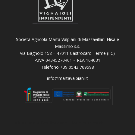
Società Agricola Marta Valpiani di Mazzavillani Elisa e
Massimo s.s.
Via Bagnolo 158 – 47011 Castrocaro Terme (FC)
P.IVA 04345270401 – REA 164031
Telefono +39 0543 769598
info@martavalpiani.it
Istituto per la Certificazione Etica e Ambientale