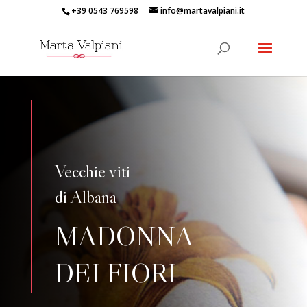
+39 0543 769598
info@martavalpiani.it
Vecchie viti
di Albana
MADONNA
DEI FIORI