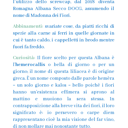
l’utilizzo dello screwcap, dal 2018 diventa
Romagna Albana Secco DOCG, assumendo il
nome di Madonna dei Fiori.
Abbinamenti:
svariate cose, da piatti ricchi di
spezie alla carne ai ferri in quelle giornate in
cui è tanto caldo, i cappelletti in brodo mentre
fuori fa freddo.
Curiosità:
Il fiore scelto per questa Albana è
l’
hemerocallis
o bella di giorno o per un
giorno; il nome di questa liliacea è di origine
greca. È un nome composto dalle parole hemèra
= un solo giorno e kalos = bello poiché i fiori
hanno un’esistenza effimera si aprono al
mattino e muoiono la sera stessa. In
contrapposizione alla breve vita dei fiori, il loro
significato è: io persevero o carpe diem
rappresentano cioè la mia visione del far vino,
di non mollare mai nonostante tutto.