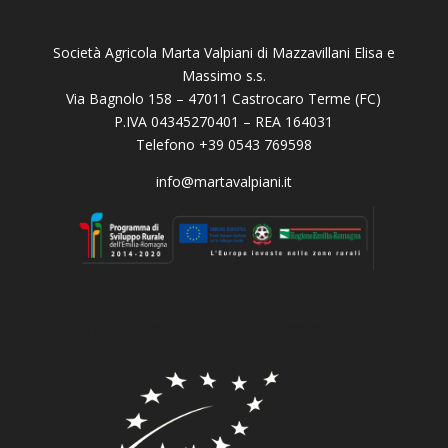
Società Agricola Marta Valpiani di Mazzavillani Elisa e
Massimo s.s.
Via Bagnolo 158 – 47011 Castrocaro Terme (FC)
P.IVA 04345270401 – REA 164031
Telefono +39 0543 769598
info@martavalpiani.it
Istituto per la Certificazione Etica e Ambientale